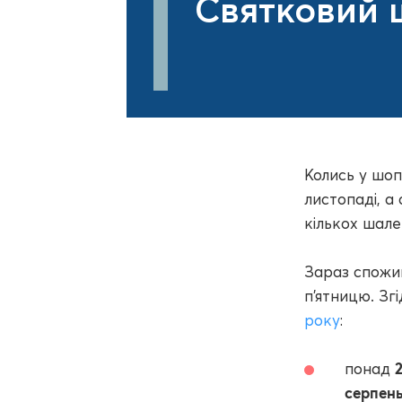
Святковий ш
Колись у шоп
листопаді, а
кількох шале
Зараз спожи
п'ятницю. Зг
року
:
понад
серпен