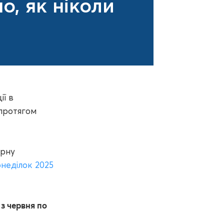
о, як ніколи
ії в
 протягом
орну
онеділок 2025
з червня по