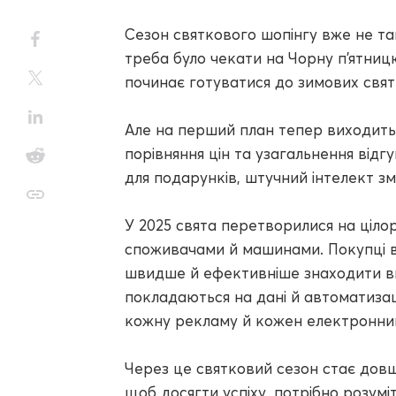
Сезон святкового шопінгу вже не так
треба було чекати на Чорну п'ятницю
починає готуватися до зимових свят
Але на перший план тепер виходить 
порівняння цін та узагальнення відг
для подарунків, штучний інтелект змі
У 2025 свята перетворилися на ціло
споживачами й машинами. Покупці 
швидше й ефективніше знаходити виг
покладаються на дані й автоматизац
кожну рекламу й кожен електронний
Через це святковий сезон стає довши
щоб досягти успіху, потрібно розумі