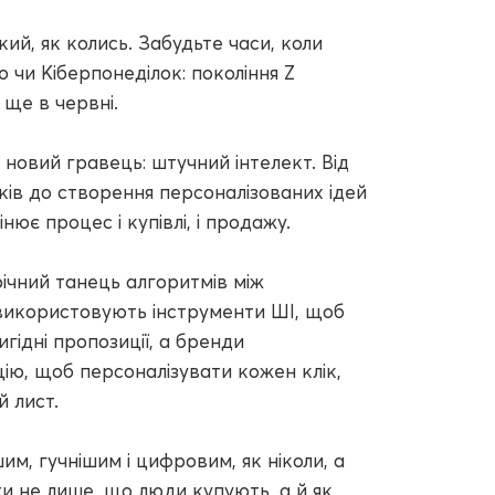
ий, як колись. Забудьте часи, коли
 чи Кіберпонеділок: покоління Z
 ще в червні.
новий гравець: штучний інтелект. Від
уків до створення персоналізованих ідей
нює процес і купівлі, і продажу.
річний танець алгоритмів між
використовують інструменти ШІ, щоб
ідні пропозиції, а бренди
ію, щоб персоналізувати кожен клік,
 лист.
м, гучнішим і цифровим, як ніколи, а
ти не лише, що люди купують, а й як