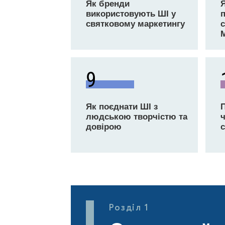
Як бренди
використовують ШІ у
святковому маркетингу
с
9
Як поєднати ШІ з
людською творчістю та
ч
довірою
Розділ 1