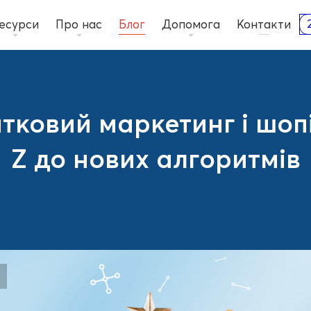
есурси
Про нас
Блог
Допомога
Контакти
тковий маркетинг і шопі
Z до нових алгоритмів
Посібники
2