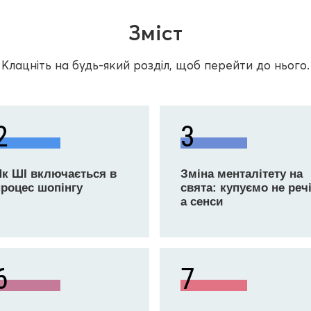
Зміст
Клацніть на будь-який розділ, щоб перейти до нього.
2
3
Як ШІ включається в
Зміна менталітету на
процес шопінгу
свята: купуємо не речі
а сенси
6
7