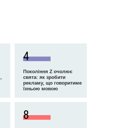
4
Покоління Z очолює
,
свята: як зробити
рекламу, що говоритиме
їхньою мовою
8