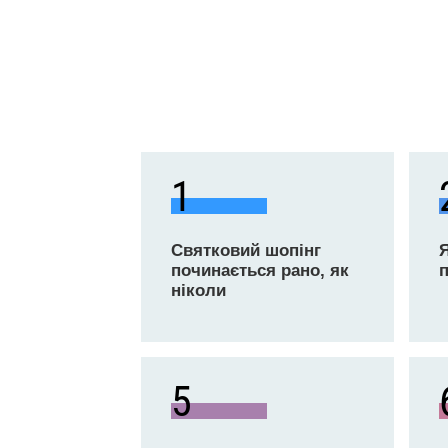
1
Святковий шопінг
починається рано, як
ніколи
5