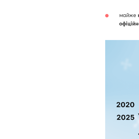
майже
офіційн