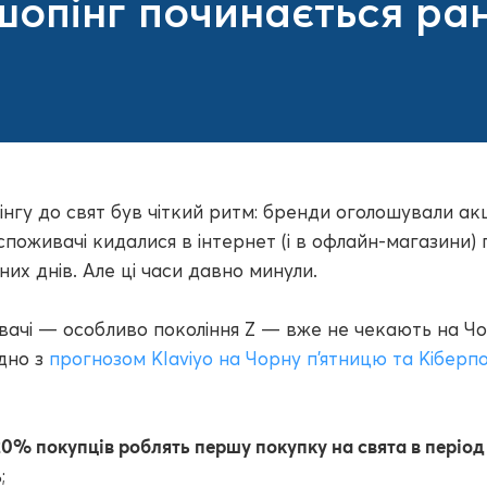
опінг починається ран
інгу до свят був чіткий ритм: бренди оголошували акц
 споживачі кидалися в інтернет (і в офлайн-магазини)
них днів. Але ці часи давно минули.
вачі — особливо покоління Z — вже не чекають на Ч
ідно з
прогнозом Klaviyo на Чорну п'ятницю та Кіберп
20% покупців роблять першу покупку на свята в період 
ь
;