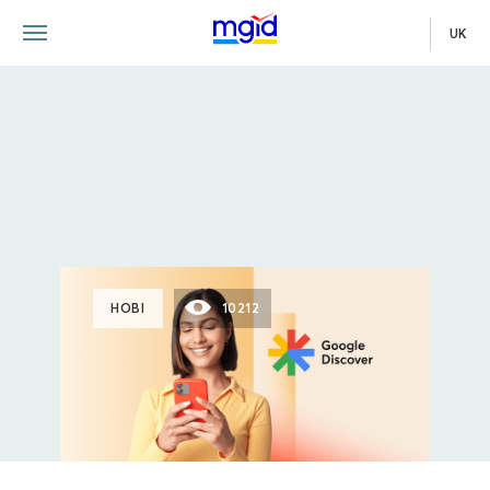
UK
НОВІ
10212