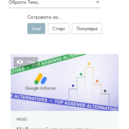
Обрати Тему...
Сотрувати за…
Нові
Старі
Популярні
7782
MGID