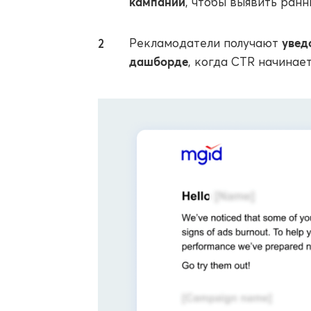
кампании
, чтобы выявить ран
увед
Рекламодатели получают
дашборде
, когда CTR начинае