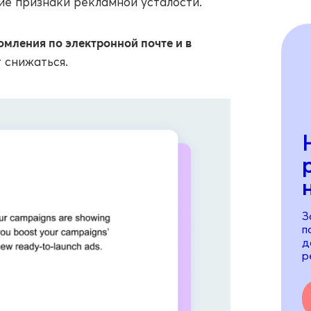
ние признаки рекламной усталости.
омления по электронной почте и в
т снижаться.
З
п
д
р