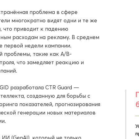
странённая проблема в сфере
ели многократно видят одни и те же
, что приводит к падению
вным расходам на рекламу. В среднем
е первой недели кампании.
 проблемы, такие как A/B-
троля, что замедляет реакцию и
паний.
MGID разработала CTR Guard —
теллекта, созданную для борьбы с
оринга показателей, прогнозирования
ческой генерации новых материалов
и.
У
п
ИИ (GenAI), который не только