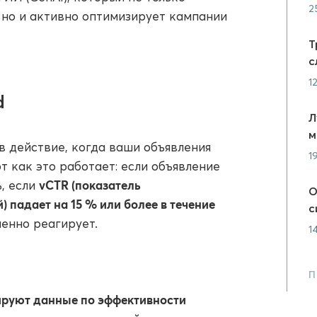
2
 но и активно оптимизирует кампании
Т
с
1
d
Л
м
в действие, когда ваши объявления
1
т как это работает: если объявление
vCTR (показатель
, если
О
 падает на 15 % или более в течение
с
енно реагирует.
1
П
руют данные по эффективности