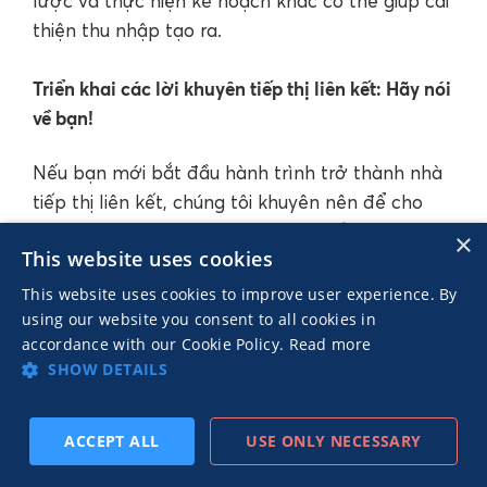
lược và thực hiện kế hoạch khác có thể giúp cải
thiện thu nhập tạo ra.
Triển khai các lời khuyên tiếp thị liên kết: Hãy nói
về bạn!
Nếu bạn mới bắt đầu hành trình trở thành nhà
tiếp thị liên kết, chúng tôi khuyên nên để cho
mọi thứ thật đơn giản. Ví dụ như nếu bạn đã
×
This website uses cookies
tạo nhiều video ngắn trên YouTube, chúng tôi
khuyên bạn nên tránh các lời khuyên tiếp thị
This website uses cookies to improve user experience. By
liên kết sẽ làm tăng đáng kể khối lượng công
using our website you consent to all cookies in
accordance with our Cookie Policy.
Read more
việc, chẳng hạn như duy trì một trang blog. Chí
SHOW DETAILS
ít là trong hiện tại, tại sao lại không khám phá
những công cụ nào sẽ giải phóng nhiều thời gian
hơn để bạn tìm hiểu thêm các chiến lược tiếp
ACCEPT ALL
USE ONLY NECESSARY
TIẾP
ĐĂNG KÝ THEO DÕI
TRƯỚC
thị liên kết? Khi đạt được một số thành công
THEO