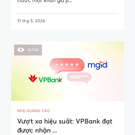
trước một khán giả p...
11 thg 5, 2026
10730
NHÀ QUẢNG CÁO
Vượt xa hiệu suất: VPBank đạt
được nhận ...