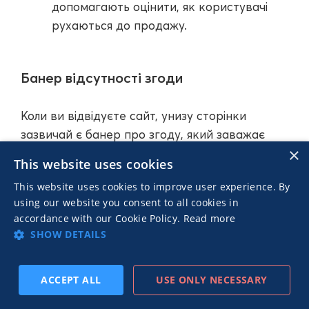
допомагають оцінити, як користувачі
рухаються до продажу.
Банер відсутності згоди
Коли ви відвідуєте сайт, унизу сторінки
зазвичай є банер про згоду, який заважає
×
переглядати вміст сайту. Після цього ви
This website uses cookies
вирішуєте, чи дозволяти сторонні файли
This website uses cookies to improve user experience. By
cookie.
using our website you consent to all cookies in
accordance with our Cookie Policy.
Read more
Але при використанні певних інструментів
SHOW DETAILS
для відстеження без файлів cookie може
взагалі не знадобитися банер згоди, оскільки
ACCEPT ALL
USE ONLY NECESSARY
сторонні файли cookie не
ПІДПИСАТИСЬ
ПОПЕРЕДН.
ДАЛІ
використовуватимуться. Тим часом основні