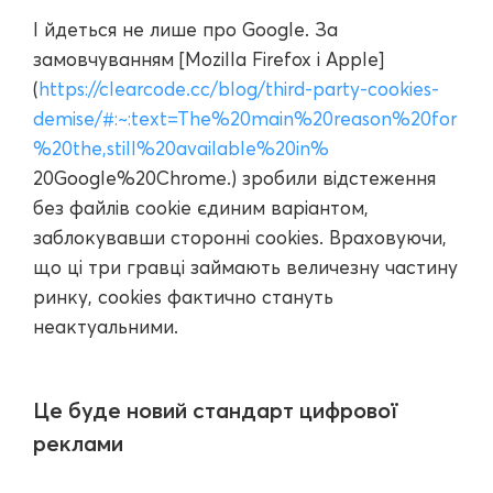
І йдеться не лише про Google. За
замовчуванням [Mozilla Firefox і Apple]
(
https://clearcode.cc/blog/third-party-cookies-
demise/#:~:text=The%20main%20reason%20for
%20the,still%20available%20in%
20Google%20Chrome.) зробили відстеження
без файлів cookie єдиним варіантом,
заблокувавши сторонні cookies. Враховуючи,
що ці три гравці займають величезну частину
ринку, cookies фактично стануть
неактуальними.
Це буде новий стандарт цифрової
реклами