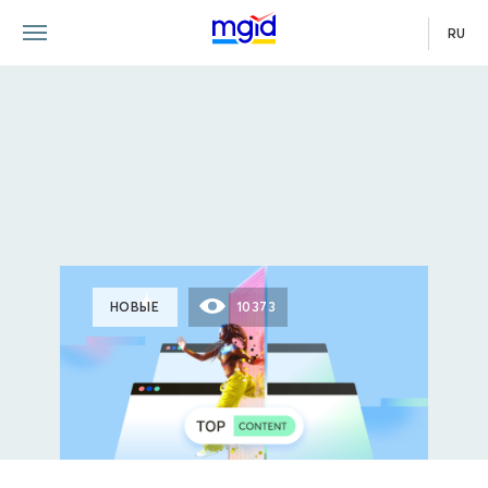
RU
НОВЫЕ
10373