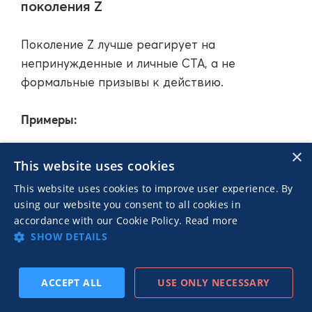
поколения Z
Поколение Z лучше реагирует на
непринужденные и личные CTA, а не
формальные призывы к действию.
Примеры:
×
«Скажи «да» любви к себе — порадуй
This website uses cookies
себя!»
This website uses cookies to improve user experience. By
using our website you consent to all cookies in
«Какой вайб у твоего Валентина? Узнай
accordance with our Cookie Policy.
Read more
здесь.»
SHOW DETAILS
«Никто не любит тебя так, как ты сам —
ACCEPT ALL
USE ONLY NECESSARY
ПОДПИСАТЬСЯ
ПРЕД
СЛЕД
устрой себе идеальный вечер.»