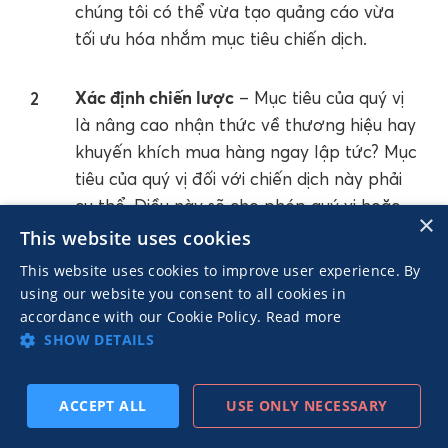
chúng tôi có thể vừa tạo quảng cáo vừa
tối ưu hóa nhắm mục tiêu chiến dịch.
Xác định chiến lược
– Mục tiêu của quý vị
là nâng cao nhận thức về thương hiệu hay
khuyến khích mua hàng ngay lập tức? Mục
tiêu của quý vị đối với chiến dịch này phải
cụ thể. Điều này sẽ cho phép quý vị hoặc
×
bất kỳ nền tảng nào đang làm việc cùng
This website uses cookies
quý vị điều chỉnh quảng cáo theo kết quả
This website uses cookies to improve user experience. By
muốn đạt được.
using our website you consent to all cookies in
accordance with our Cookie Policy.
Read more
SHOW DETAILS
Xác định nội dung sáng tạo
– Ta sẽ cần
loại nội dung nào? Hình ảnh, video hay
copy? Nếu quý vị đang làm việc với một
ACCEPT ALL
USE ONLY NECESSARY
TIẾP
ĐĂNG KÝ THEO DÕI
TRƯỚC
đại lý hoặc nền tảng, hãy xem xét những
THEO