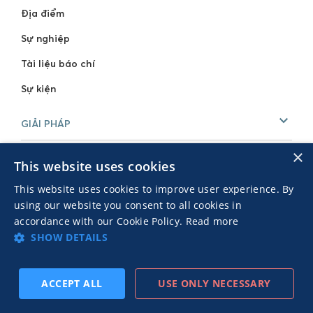
Địa điểm
Sự nghiệp
Tài liệu báo chí
Sự kiện
GIẢI PHÁP
×
Cho Nhà phát hành
This website uses cookies
Cho Nhà quảng cáo
This website uses cookies to improve user experience. By
using our website you consent to all cookies in
TÀI LIỆU
accordance with our Cookie Policy.
Read more
SHOW DETAILS
Blog của chúng tôi
Nghiên cứu Tình huống
ACCEPT ALL
USE ONLY NECESSARY
TIẾP
Hội thảo web
ĐĂNG KÝ THEO DÕI
TRƯỚC
THEO