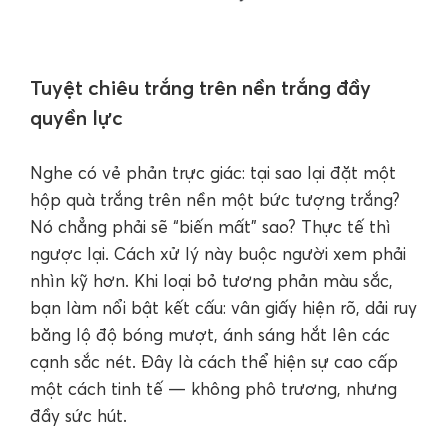
Tuyệt chiêu trắng trên nền trắng đầy
quyền lực
Nghe có vẻ phản trực giác: tại sao lại đặt một
hộp quà trắng trên nền một bức tượng trắng?
Nó chẳng phải sẽ “biến mất” sao? Thực tế thì
ngược lại. Cách xử lý này buộc người xem phải
nhìn kỹ hơn. Khi loại bỏ tương phản màu sắc,
bạn làm nổi bật kết cấu: vân giấy hiện rõ, dải ruy
băng lộ độ bóng mượt, ánh sáng hắt lên các
cạnh sắc nét. Đây là cách thể hiện sự cao cấp
một cách tinh tế — không phô trương, nhưng
đầy sức hút.