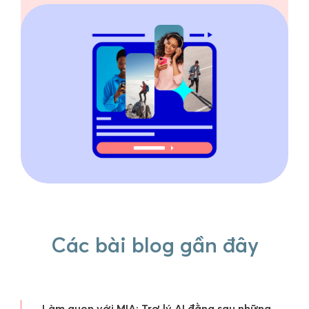
Các bài blog gần đây
Làm quen với MIA: Trợ lý AI đằng sau những