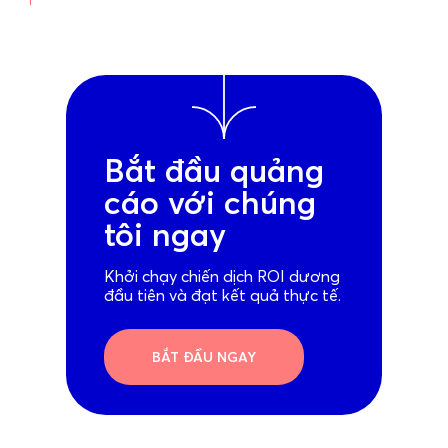
Bắt đầu quảng
cáo với chúng
tôi ngay
Khởi chạy chiến dịch ROI dương
đầu tiên và đạt kết quả thực tế.
BẮT ĐẦU NGAY