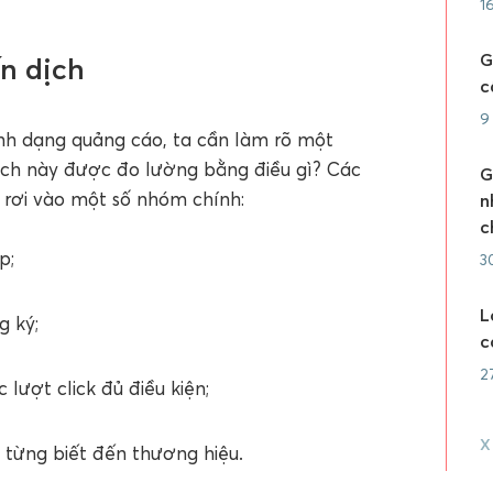
1
G
n dịch
c
9
ịnh dạng quảng cáo, ta cần làm rõ một
 dịch này được đo lường bằng điều gì? Các
G
g rơi vào một số nhóm chính:
n
c
p;
3
L
 ký;
c
2
lượt click đủ điều kiện;
X
ã từng biết đến thương hiệu.