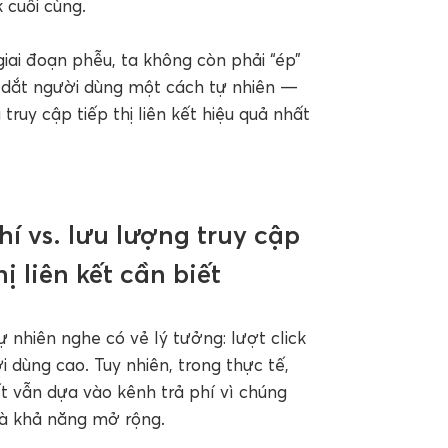
k cuối cùng.
giai đoạn phễu, ta không còn phải “ép”
 dắt người dùng một cách tự nhiên —
ruy cập tiếp thị liên kết hiệu quả nhất
hí vs. lưu lượng truy cập
ị liên kết cần biết
ự nhiên nghe có vẻ lý tưởng: lượt click
ời dùng cao. Tuy nhiên, trong thực tế,
kết vẫn dựa vào kênh trả phí vì chúng
và khả năng mở rộng.