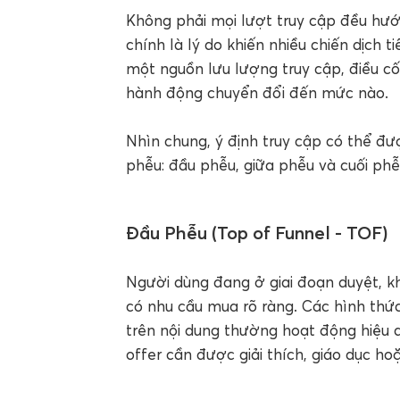
Không phải mọi lượt truy cập đều hướ
chính là lý do khiến nhiều chiến dịch ti
một nguồn lưu lượng truy cập, điều cốt
hành động chuyển đổi đến mức nào.
Nhìn chung, ý định truy cập có thể đư
phễu: đầu phễu, giữa phễu và cuối phễ
Đầu Phễu (Top of Funnel - TOF)
Người dùng đang ở giai đoạn duyệt, k
có nhu cầu mua rõ ràng. Các hình thức 
trên nội dung thường hoạt động hiệu q
offer cần được giải thích, giáo dục ho