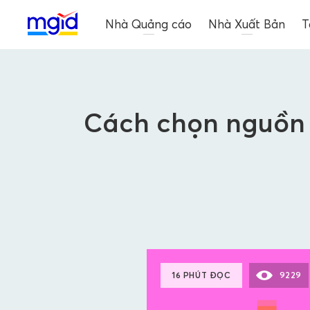
Nhà Quảng cáo
Nhà Xuất Bản
T
Cách chọn nguồn 
16 PHÚT ĐỌC
9229