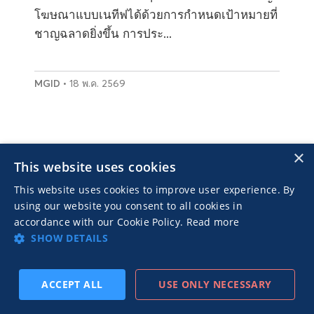
โฆษณาแบบเนทีฟได้ด้วยการกำหนดเป้าหมายที่
ชาญฉลาดยิ่งขึ้น การประ...
MGID
• 18 พ.ค. 2569
×
This website uses cookies
This website uses cookies to improve user experience. By
using our website you consent to all cookies in
accordance with our Cookie Policy.
Read more
แสดงประสิทธิภาพการ
SHOW DETAILS
โฆษณาแบบเนทีฟในไม่กี่นาที
ACCEPT ALL
USE ONLY NECESSARY
สมัครสมาชิก
ก่อนหน้า
ถัดไป
ด้วย MGID คุณจะสามารถเข้าถึงผู้เผยแพร่