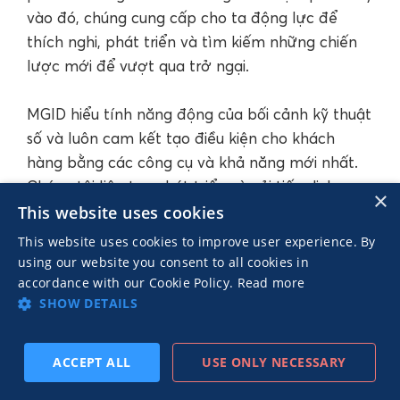
vào đó, chúng cung cấp cho ta động lực để
thích nghi, phát triển và tìm kiếm những chiến
lược mới để vượt qua trở ngại.
MGID hiểu tính năng động của bối cảnh kỹ thuật
số và luôn cam kết tạo điều kiện cho khách
hàng bằng các công cụ và khả năng mới nhất.
Chúng tôi liên tục phát triển và cải tiến dịch vụ
×
để đảm bảo đối tác luôn dẫn đầu. Vậy, nếu quý
This website uses cookies
vị muốn tự tin định hướng tương lai và nắm bắt
This website uses cookies to improve user experience. By
những cơ hội mới trong hoạt động tiếp thị liên
using our website you consent to all cookies in
kết, hãy yên tâm rằng
MGID
luôn sẵn sàng hỗ
accordance with our Cookie Policy.
Read more
SHOW DETAILS
trợ quý vị từng bước trên hành trình này. Chúng
ta hãy tiếp tục tiến tới, tiếp tục đổi mới và tiếp
tục khuấy động thế giới tiếp thị liên kết. Quý vị
ACCEPT ALL
USE ONLY NECESSARY
TIẾP
ĐĂNG KÝ THEO DÕI
TRƯỚC
đã sẵn sàng chưa? Chúng tôi đã sẵn sàng. Cùng
THEO