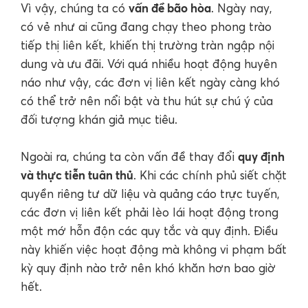
vấn đề bão hòa
Vì vậy, chúng ta có
. Ngày nay,
có vẻ như ai cũng đang chạy theo phong trào
tiếp thị liên kết, khiến thị trường tràn ngập nội
dung và ưu đãi. Với quá nhiều hoạt động huyên
náo như vậy, các đơn vị liên kết ngày càng khó
có thể trở nên nổi bật và thu hút sự chú ý của
đối tượng khán giả mục tiêu.
quy định
Ngoài ra, chúng ta còn vấn đề thay đổi
và thực tiễn tuân thủ
. Khi các chính phủ siết chặt
quyền riêng tư dữ liệu và quảng cáo trực tuyến,
các đơn vị liên kết phải lèo lái hoạt động trong
một mớ hỗn độn các quy tắc và quy định. Điều
này khiến việc hoạt động mà không vi phạm bất
kỳ quy định nào trở nên khó khăn hơn bao giờ
hết.