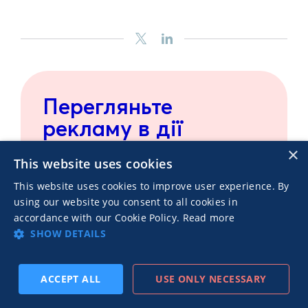
Перегляньте
рекламу в дії
×
Пройдіться віртуальною Галереєю
This website uses cookies
реклами, щоб побачити свою
рекламу з налаштуваннями в
This website uses cookies to improve user experience. By
реальному часі
using our website you consent to all cookies in
accordance with our Cookie Policy.
Read more
SHOW DETAILS
ПЕРЕГЛЯНУТИ
ACCEPT ALL
USE ONLY NECESSARY
ПІДПИСАТИСЬ
ПОПЕРЕДН.
ДАЛІ