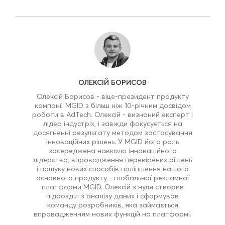
ОЛЕКСІЙ БОРИСОВ
Олексій Борисов - віце-президент продукту
компанії MGID з більш ніж 10-річним досвідом
роботи в AdTech. Олексій - визнаний експерт і
лідер індустріх, і завжди фокусується на
досягненні результату методом застосування
інноваційних рішень. У MGID його роль
зосереджена навколо інноваційного
лідерства, впровадження перевірених рішень
і пошуку нових способів поліпшення нашого
основного продукту - глобальної рекламної
платформи MGID. Олексій з нуля створив
підрозділ з аналізу даних і сформував
команду розробників, яка займається
впровадженням нових функцій на платформі.