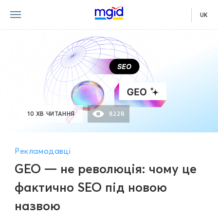
UK
10 ХВ ЧИТАННЯ
8228
Рекламодавці
GEO — не революція: чому це
фактично SEO під новою
назвою