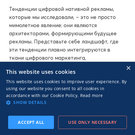
Тенденции цифровой нативной рекламы,
которые мы исследовали, – это не просто
мимолетное явление; они являются
архитекторами, формирующими будущее
рекламы. Представьте себе ландшафт, где
эти тенденции плавно интегрируются в
ткани цифрового маркетинга,
эволюционируя в новую норму.
×
This website uses cookies
This website uses cookies to improve user experience. By
Глядя в будущее, ожидайте кульминации –
using our website you consent to all cookies in
момента, когда тенденции нативной
accordance with our Cookie Policy.
Read more
рекламы гармонизируют вовлеченность
SHOW DETAILS
пользователей и конфиденциальность,
достигая своего зенита. Подготовьтесь к
ACCEPT ALL
USE ONLY NECESSARY
эпохе, когда стратегии не просто
ПОДПИСАТЬСЯ
ПРЕД
СЛЕД
принимаются, а воспринимаются как