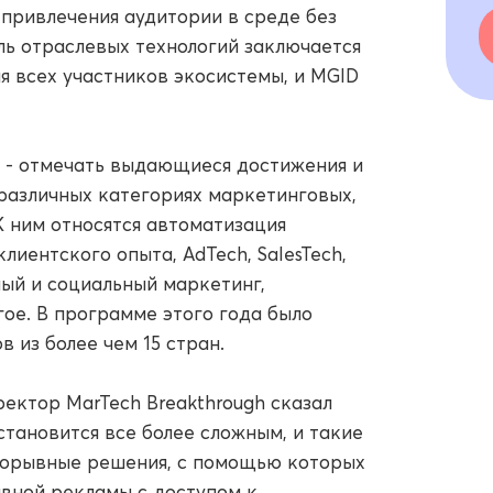
привлечения аудитории в среде без
оль отраслевых технологий заключается
я всех участников экосистемы, и MGID
s - отмечать выдающиеся достижения и
 различных категориях маркетинговых,
К ним относятся автоматизация
лиентского опыта, AdTech, SalesTech,
ый и социальный маркетинг,
ое. В программе этого года было
 из более чем 15 стран.
ктор MarTech Breakthrough сказал
тановится все более сложным, и такие
рорывные решения, с помощью которых
вной рекламы с доступом к