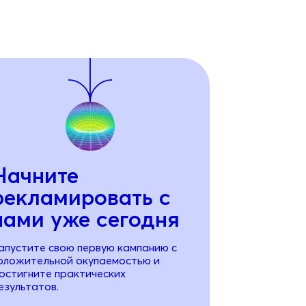
Начните
рекламировать с
нами уже сегодня
апустите свою первую кампанию с
оложительной окупаемостью и
остигните практических
езультатов.