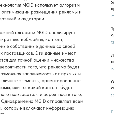
У
технология MGID использует алгоритм
п
ля оптимизации размещения рекламы и
2
дателей и аудитории.
Т
ложный алгоритм MGID анализирует
с
нкретные веб-сайты, контент,
1
рные собственные данные со своей
их поставщиков. Эти данные имеют
Л
ются для точной оценки множества
м
вероятности того, что реклама будет
1
возможная заполняемость от прямых и
азличные элементы, ориентированные
О
амы, или то, какой контент будет
с
ого пользователя и вероятность того,
1
. Одновременно MGID отправляет всем
сы, которые включают информацию
П