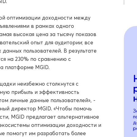
ID.
ой оптимизации доходности между
ъявлениями в рамках одного
мая высокая цена за тысячу показов
вательский опыт для аудитории; все
 данных пользователей. В результате
тся на 230% по сравнению с
а платформе MGID.
ощадки неизбежно столкнутся с
ную прибыль и эффективность
ом личные данные пользователей», -
ьный директор MGID. «Чтобы помочь
З
сти, MGID предлагает альтернативное
п
д
экосистемы оптимизации доходности и
р
ые помогут им разработать более