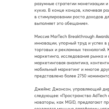
разумные стратегии монетизации и 
кукиз. В конце концов, ключевая р
в стимулировании роста доходов дл
выполняет это обещание».
Миссия MarTech Breakthrough Award
инновации, упорный труд и успех в
торговых и рекламных технологий. 
маркетинга, исследования рынка и к
маркетинговая аналитика, контентн
мобильный маркетинг и многое друг
представлено более 2750 номинантов
Джеймс Джонсон, управляющий дире
следующее: «Пространство AdTech с
новаторы, как MGID, предлагают п
создаются мощные платформы нати