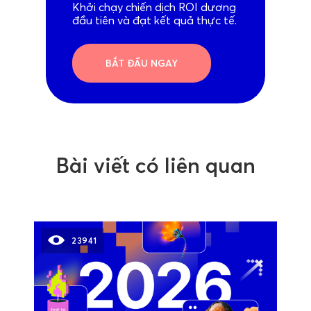
Khởi chạy chiến dịch ROI dương
đầu tiên và đạt kết quả thực tế.
BẮT ĐẦU NGAY
Bài viết có liên quan
23941