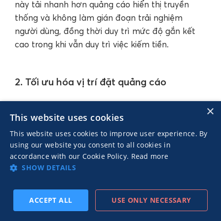
này tải nhanh hơn quảng cáo hiển thị truyền
thống và không làm gián đoạn trải nghiệm
người dùng, đồng thời duy trì mức độ gắn kết
cao trong khi vẫn duy trì việc kiếm tiền.
2. Tối ưu hóa vị trí đặt quảng cáo
×
Đảm bảo quảng cáo được đặt ở những khu vực
This website uses cookies
không cản trở nội dung hoặc gây khó điều
This website uses cookies to improve user experience. By
quảng cáo sticky (cố định)
hướng. Ví dụ như
ở
using our website you consent to all cookies in
quảng cáo trong bài viết
cuối trang hoặc
là dạng
accordance with our Cookie Policy.
Read more
hiển thị giữa các khối nội dung, có thể kiếm tiền
SHOW DETAILS
hiệu quả mà không làm người dùng choáng
ngợp.
ACCEPT ALL
USE ONLY NECESSARY
TIẾP
ĐĂNG KÝ THEO DÕI
TRƯỚC
THEO