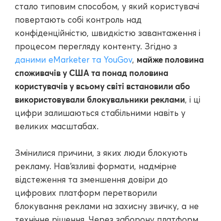
стало типовим способом, у який користувачі
повертають собі контроль над
конфіденційністю, швидкістю завантаження і
процесом перегляду контенту. Згідно з
майже половина
даними eMarketer та YouGov
,
споживачів у США та понад половина
користувачів у всьому світі встановили або
використовували блокувальники реклами
, і ці
цифри залишаються стабільними навіть у
великих масштабах.
Змінилися причини, з яких люди блокують
рекламу. Нав'язливі формати, надмірне
відстеження та зменшення довіри до
цифрових платформ перетворили
блокування реклами на захисну звичку, а не
технічне рішення. Через заборону платформ