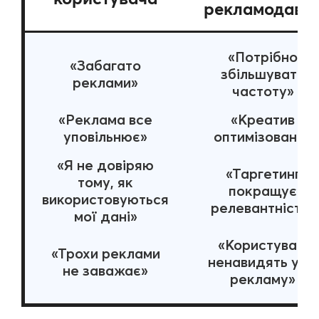
рекламодавц
«Потрібно
«Забагато
збільшувати
реклами»
частоту»
«Реклама все
«Креатив
уповільнює»
оптимізовано»
«Я не довіряю
«Таргетинг
тому, як
покращує
використовуються
релевантність»
мої дані»
«Користувачі
«Трохи реклами
ненавидять усю
не заважає»
рекламу»