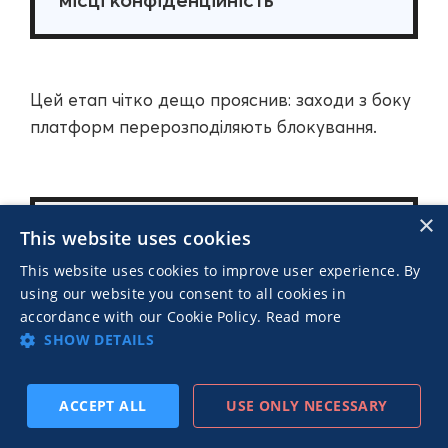
Цей етап чітко дещо прояснив: заходи з боку
платформ перерозподіляють блокування.
×
2026: Блокування стає
This website uses cookies
інфраструктурою
This website uses cookies to improve user experience. By
using our website you consent to all cookies in
accordance with our Cookie Policy.
Read more
🔹 Зростає блокування на рівні
SHOW DETAILS
браузерів (Brave, Opera, Arc)
🔹 Активніше блокування на
ACCEPT ALL
USE ONLY NECESSARY
основі мережі та DNS