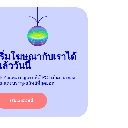
เริ่มโฆษณากับเราได้
ล้ววันนี้
ปิดตัวแคมเปญแรกที่มี ROI เป็นบวกของ
ุณและบรรลุผลลัพธ์ที่สุดยอด
เริ่มเลยตอนนี้