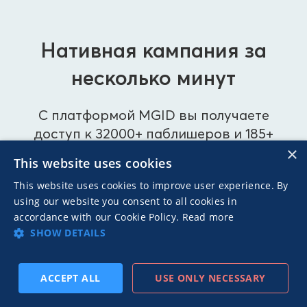
Нативная кампания за
несколько минут
С платформой MGID вы получаете
доступ к 32000+ паблишеров и 185+
×
миллиардов показов в месяц
This website uses cookies
This website uses cookies to improve user experience. By
using our website you consent to all cookies in
accordance with our Cookie Policy.
Read more
СТАТЬ РЕКЛАМОДАТЕЛЕМ
SHOW DETAILS
СТАТЬ ПАБЛИШЕРОМ
ACCEPT ALL
USE ONLY NECESSARY
ПОДПИСАТЬСЯ
ПРЕД
СЛЕД