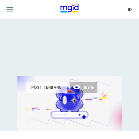
ID
POST TERBARU
15816