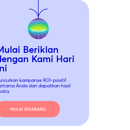
Mulai Beriklan
dengan Kami Hari
ni
uncurkan kampanye ROI-positif
ertama Anda dan dapatkan hasil
yata.
MULAI SEKARANG