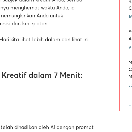
K
 hanya menghemat waktu Anda; ia
C
 memungkinkan Anda untuk
1
esisi dan kecepatan.
E
A
ari kita lihat lebih dalam dan lihat ini
9
M
C
reatif dalam 7 Menit:
M
3
L
telah dihasilkan oleh AI dengan prompt: