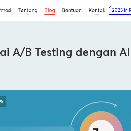
rmasi
Tentang
Blog
Bantuan
Kontak
2025 in 
i A/B Testing dengan AI
Pengiklan
95