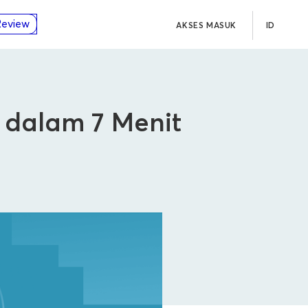
Review
AKSES MASUK
ID
 dalam 7 Menit