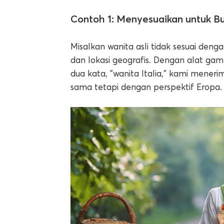
Contoh 1: Menyesuaikan untuk 
Misalkan wanita asli tidak sesuai den
dan lokasi geografis. Dengan alat g
dua kata, "wanita Italia," kami mener
sama tetapi dengan perspektif Eropa