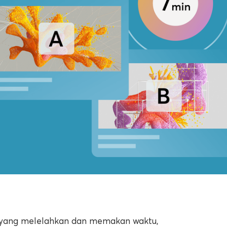
as yang melelahkan dan memakan waktu,