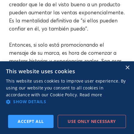
creador que le da el visto bueno a un producto
pueden aumentar las ventas exponencialmente.
Es la mentalidad definitiva de "si ellos pueden
confiar en él, yo también puedo".
Entonces, si solo está promocionando el
mensaje de su marca, es hora de comenzar a
mostrar historias y experiencias reales. Son esas
×
recomendaciones auténticas las que ganarán la
This website uses cookies
confianza de su audiencia y, en última instancia,
This website uses cookies to improve user experience. By
sus compras.
using our website you consent to all cookies in
accordance with our Cookie Policy.
Read more
SHOW DETAILS
7. Gestión ineficaz de
ACCEPT ALL
USE ONLY NECESSARY
campañas a gran escala
SUSCRIBIRSE
PREVIO
SIGUIENTE