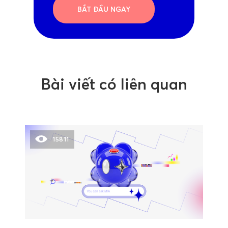
BẮT ĐẦU NGAY
Bài viết có liên quan
15811