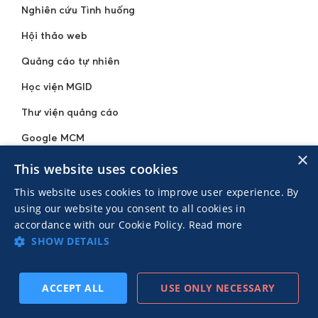
Nghiên cứu Tình huống
Hội thảo web
Quảng cáo tự nhiên
Học viện MGID
Thư viện quảng cáo
Google MCM
×
MGID Plus
This website uses cookies
This website uses cookies to improve user experience. By
TRUNG TÂM HỖ TRỢ
using our website you consent to all cookies in
accordance with our Cookie Policy.
Read more
Cơ sở Kiến thức
SHOW DETAILS
ACCEPT ALL
USE ONLY NECESSARY
TIẾP
ĐĂNG KÝ THEO DÕI
TRƯỚC
THEO