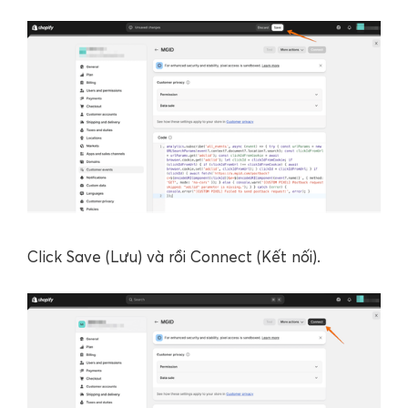
Click Save (Lưu) và rồi Connect (Kết nối).