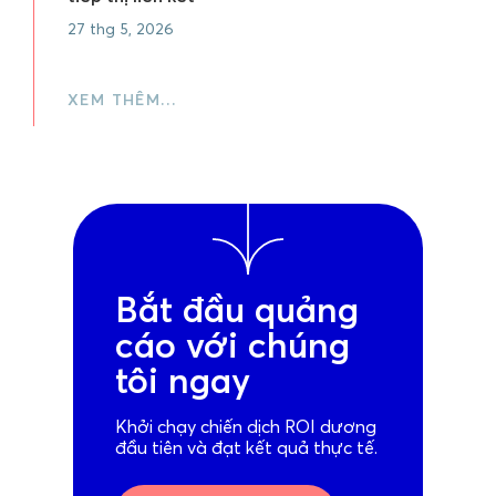
27 thg 5, 2026
XEM THÊM…
Bắt đầu quảng
cáo với chúng
tôi ngay
Khởi chạy chiến dịch ROI dương
đầu tiên và đạt kết quả thực tế.