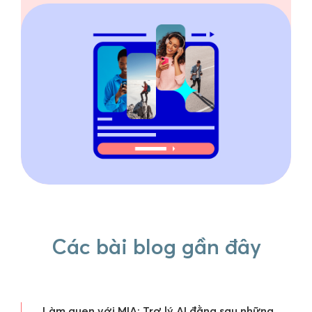
Các bài blog gần đây
Làm quen với MIA: Trợ lý AI đằng sau những