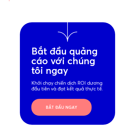
Bắt đầu quảng
cáo với chúng
tôi ngay
Khởi chạy chiến dịch ROI dương
đầu tiên và đạt kết quả thực tế.
BẮT ĐẦU NGAY