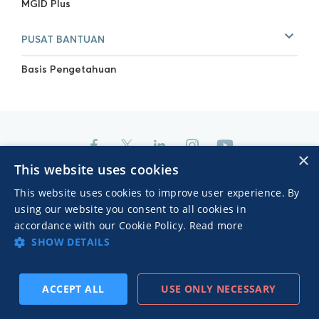
MGID Plus
PUSAT BANTUAN
Basis Pengetahuan
×
This website uses cookies
This website uses cookies to improve user experience. By
using our website you consent to all cookies in
BUAT AKUN
accordance with our Cookie Policy.
Read more
SHOW DETAILS
ACCEPT ALL
USE ONLY NECESSARY
PENGAKUAN & ASOSIASI INDUSTRI
BERLANGGANAN
SEBELUMNYA
BERIKUTNYA