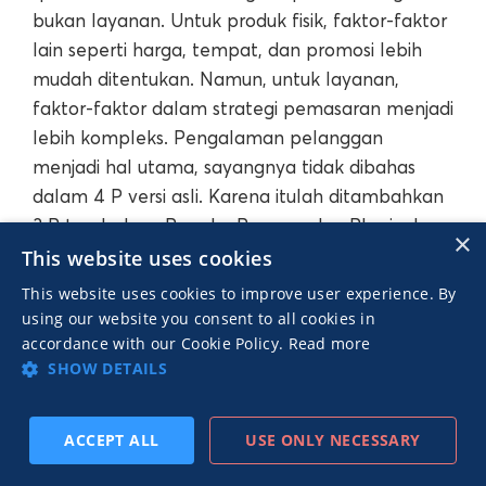
bukan layanan. Untuk produk fisik, faktor-faktor
lain seperti harga, tempat, dan promosi lebih
mudah ditentukan. Namun, untuk layanan,
faktor-faktor dalam strategi pemasaran menjadi
lebih kompleks. Pengalaman pelanggan
menjadi hal utama, sayangnya tidak dibahas
dalam 4 P versi asli. Karena itulah ditambahkan
3 P tambahan: People, Process, dan Physical
×
Evidence, agar pemasaran juga relevan untuk
This website uses cookies
layanan.
This website uses cookies to improve user experience. By
using our website you consent to all cookies in
accordance with our Cookie Policy.
Read more
Menyederhanakan Proses Pemasaran
SHOW DETAILS
4 P seolah-olah mengasumsikan bahwa proses
ACCEPT ALL
USE ONLY NECESSARY
pemasaran adalah hal yang sederhana:
BERLANGGANAN
SEBELUMNYA
BERIKUTNYA