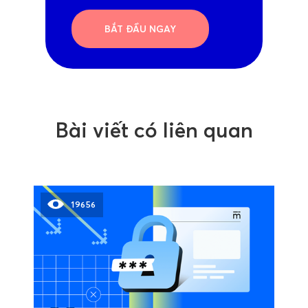
BẮT ĐẦU NGAY
Bài viết có liên quan
19656