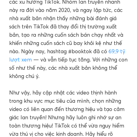
các xu hướng TikTok. Nhóm lan truyền nhanh
này ra đời vào năm 2020, và ngay lập tức, các
nhà xuất bản nhận thấy những bài đánh giá
sách trên TikTok đã thay đổi thị trường xuất
bản, tạo ra những cuốn sách bán chạy nhất và
khiến những cuốn sách cũ bay khỏi kệ như thế
nào. Ngày nay, hashtag #booktok đã có
69,9 tỷ
lượt xem
— và vẫn tiếp tục tăng. Với những con
số như thế này, các nhà xuất bản không thể
không chú ý.
Như vậy, hãy cập nhật các video thịnh hành
trong khu vực mục tiêu của mình, chọn những
video có liên quan đến thương hiệu và tạo cảm
giác lan truyền! Nhưng hãy luôn ghi nhớ sự an
toàn thương hiệu! TikTok có thể vừa nguy hiểm
vừa thú vị cho việc kinh doanh. Hãy hiểu rõ