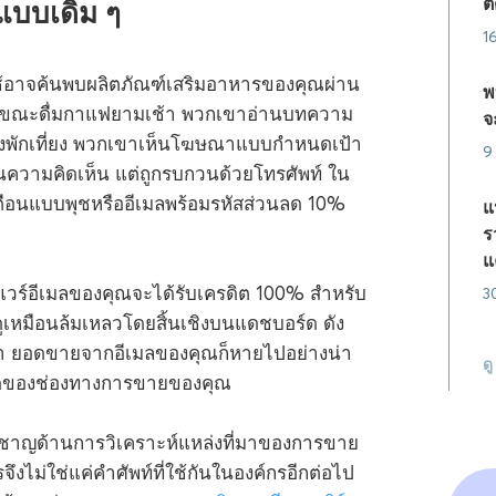
ต
แบบเดิม ๆ
1
ผู้ใช้อาจค้นพบผลิตภัณฑ์เสริมอาหารของคุณผ่าน
พ
มขณะดื่มกาแฟยามเช้า พวกเขาอ่านบทความ
จ
างพักเที่ยง พวกเขาเห็นโฆษณาแบบกำหนดเป้า
9
ความคิดเห็น แต่ถูกรบกวนด้วยโทรศัพท์ ใน
เตือนแบบพุชหรืออีเมลพร้อมรหัสส่วนลด 10%
แ
ร
แ
แวร์อีเมลของคุณจะได้รับเครดิต 100% สำหรับ
3
หมือนล้มเหลวโดยสิ้นเชิงบนแดชบอร์ด ดัง
อมา ยอดขายจากอีเมลของคุณก็หายไปอย่างน่า
ด
ุดของช่องทางการขายของคุณ
วชาญด้านการวิเคราะห์แหล่งที่มาของการขาย
ไม่ใช่แค่คำศัพท์ที่ใช้กันในองค์กรอีกต่อไป