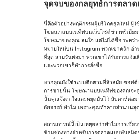
จุดจบของกลยุทธ์การตลาด
นี่คือตัวอย่างพฤติกรรมผู้บริโภคยุคใหม่ 
โฆษณาแบบเนทีฟบนเว็บไซต์ข่าวพรีเมีย
โฆษณาของคุณ สนใจ แต่ไม่ได้ซื้อ ระหว่
หมายใหม่บน Instagram พวกเขาคลิก อ่าน
ที่สุด สามวันต่อมา พวกเขาได้รับการแจ้ง
และพวกเขาก็ทำการสั่งซื้อ
หากคุณยังใช้ระบบติดตามที่ล้าสมัย ซอฟต์
การขายนั้น โฆษณาแบบเนทีฟของคุณจะดูเ
นั้นคุณจึงตกใจและหยุดมันไว้ สัปดาห์ต่
อัศจรรย์ ทำไม เพราะคุณทำลายส่วนบนส
สถานการณ์นี้เป็นเหตุผลว่าทำไมการเชี่ย
ข้ามช่องทางสำหรับการตลาดแบบพันธมิตรจึง