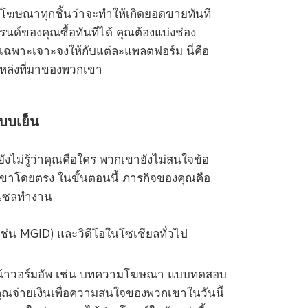
องโฆษณาทุกชิ้นว่าจะทำให้เกิดยอดขายทันที
แบรนด์ของคุณซื้อทันทีได้ คุณต้องแบ่งช่อง
ฉพาะเจาะจงให้กับแต่ละแพลตฟอร์ม นี่คือ
ยงแหล่งที่มาของพวกเขา
บบเย็น
ังไม่รู้ว่าคุณคือใคร พวกเขายังไม่สนใจข้อ
าโดยตรง ในขั้นตอนนี้ ภารกิจของคุณคือ
กเซลทำงาน
น MGID) และวิดีโอในโซเชียลทั่วไป
งหน้าวอร์มอัพ เช่น บทความโฆษณา แบบทดสอบ
ณจ่ายเงินเพื่อความสนใจของพวกเขาในวันนี้