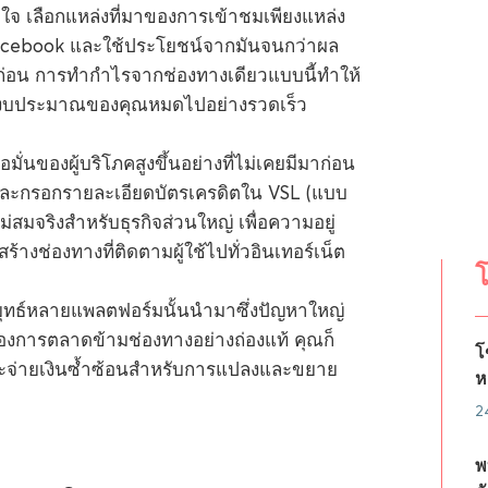
ดูดใจ เลือกแหล่งที่มาของการเข้าชมเพียงแหล่ง
acebook และใช้ประโยชน์จากมันจนกว่าผล
่อน การทำกำไรจากช่องทางเดียวแบบนี้ทำให้
ำให้งบประมาณของคุณหมดไปอย่างรวดเร็ว
มั่นของผู้บริโภคสูงขึ้นอย่างที่ไม่เคยมีมาก่อน
มและกรอกรายละเอียดบัตรเครดิตใน VSL (แบบ
่ไม่สมจริงสำหรับธุรกิจส่วนใหญ่ เพื่อความอยู่
งช่องทางที่ติดตามผู้ใช้ไปทั่วอินเทอร์เน็ต
โ
ุทธ์หลายแพลตฟอร์มนั้นนำมาซึ่งปัญหาใหญ่
องการตลาดข้ามช่องทางอย่างถ่องแท้ คุณก็
โ
ุณจะจ่ายเงินซ้ำซ้อนสำหรับการแปลงและขยาย
ห
2
พ