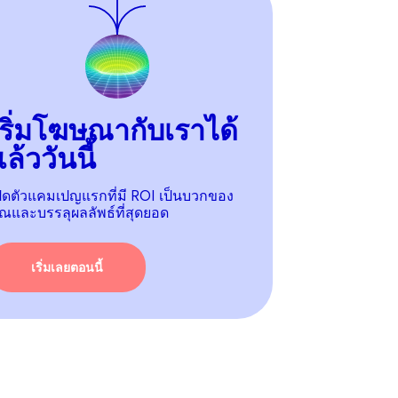
เริ่มโฆษณากับเราได้
ล้ววันนี้
ปิดตัวแคมเปญแรกที่มี ROI เป็นบวกของ
ุณและบรรลุผลลัพธ์ที่สุดยอด
เริ่มเลยตอนนี้