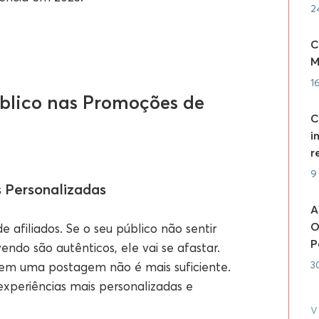
2
C
M
1
úblico nas Promoções de
C
i
r
9
s Personalizadas
A
O
 afiliados. Se o seu público não sentir
P
ndo são autênticos, ele vai se afastar.
3
 em uma postagem não é mais suficiente.
experiências mais personalizadas e
V