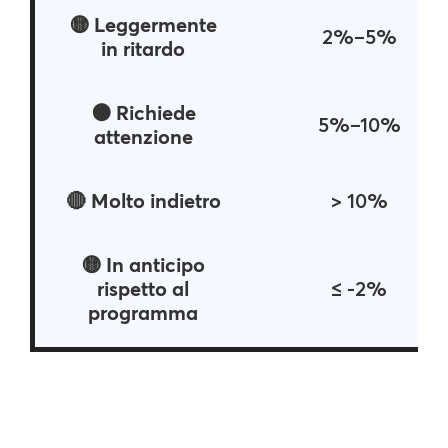
🟡 Leggermente
2%–5%
in ritardo
🟠 Richiede
5%–10%
attenzione
🔴 Molto indietro
> 10%
🟡 In anticipo
rispetto al
≤ -2%
programma