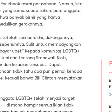
l Facebook resmi perusahaan. Namun, kita
yang sama: setiap tahun, para anggota
hwa banyak bisnis yang hanya
medulikan gerakannya.
t setelah Juni berakhir, dukungannya,
 sepenuhnya. Sulit untuk membayangkan
ayar upeti" kepada komunitas LGBTQ+
 Juni dan tentang Stonewall Riots,
P
r dari kejadian tersebut. Dapat
haan tidak tahu apa pun perihal kenapa
e, kecuali bahwa Bill Clinton menyatakan
K
B
2
 anggota LGBTQ+ telah menjadi target
a –– di mana hampir semua iklan tidak
K
bahwa banyak perusahaan yang harus