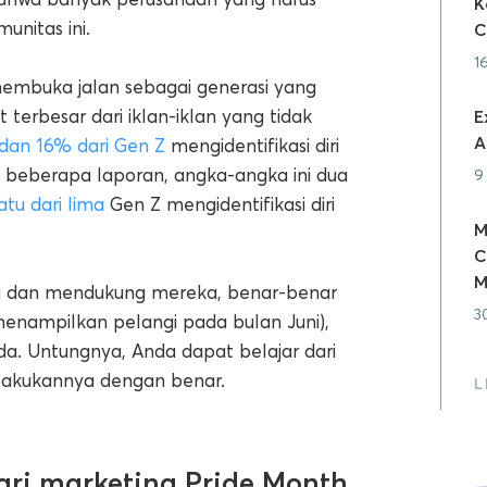
K
unitas ini.
C
1
membuka jalan sebagai generasi yang
 terbesar dari iklan-iklan yang tidak
E
A
 dan 16% dari Gen Z
mengidentifikasi diri
beberapa laporan, angka-angka ini dua
9
atu dari lima
Gen Z mengidentifikasi diri
M
C
M
ini dan mendukung mereka, benar-benar
3
enampilkan pelangi pada bulan Juni),
a. Untungnya, Anda dapat belajar dari
akukannya dengan benar.
L
dari marketing Pride Month