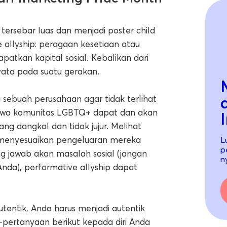
ersebar luas dan menjadi poster child
e allyship: peragaan kesetiaan atau
atkan kapital sosial. Kebalikan dari
nyata pada suatu gerakan.
sebuah perusahaan agar tidak terlihat
ahwa komunitas LGBTQ+ dapat dan akan
I
ng dangkal dan tidak jujur. Melihat
 menyesuaikan pengeluaran mereka
L
p
 jawab akan masalah sosial (jangan
n
nda), performative allyship dapat
utentik, Anda harus menjadi autentik
-pertanyaan berikut kepada diri Anda