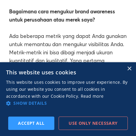
Bagaimana cara mengukur brand awareness
untuk perusahaan atau merek saya?
Ada beberapa metrik yang dapat Anda gunakan
untuk memantau dan mengukur visibilitas Anda.
Metrik-metrik ini bisa dibagi menjadi ukuran
kuantitatif dan kualitatif. Yang pertama
×
menggunakan data numerik untuk menentukan
This website uses cookies
brand awareness (misal, lalu lintas situs atau
This website uses cookies to improve user experience. By
engagament online), sedangkan yang terakhir
using our website you consent to all cookies in
menggunakan penilaian yang lebih subjektif
accordance with our Cookie Policy.
Read more
(misal, dari mulut ke mulut atau Googling untuk
SHOW DETAILS
mencari opini).
ACCEPT ALL
USE ONLY NECESSARY
Apa saja metrik dan indikator kinerja utama
BERLANGGANAN
SEBELUMNYA
BERIKUTNYA
untuk melacak brand awareness?