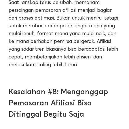
Saat lanskap terus berubah, memahami
persaingan pemasaran afiliasi menjadi bagian
dari proses optimasi. Bukan untuk meniru, tetapi
untuk membaca arah pasar: angle mana yang
mulai jenuh, format mana yang mulai naik, dan
ke mana perhatian pemirsa bergerak. Afiliasi
yang sadar tren biasanya bisa beradaptasi lebih
cepat, membelanjakan lebih efisien, dan
melakukan scaling lebih lama.
Kesalahan #8: Menganggap
Pemasaran Afiliasi Bisa
Ditinggal Begitu Saja