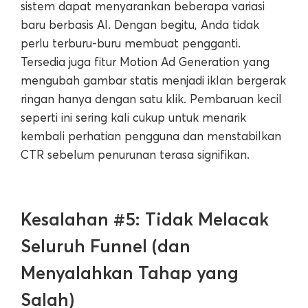
sistem dapat menyarankan beberapa variasi
baru berbasis AI. Dengan begitu, Anda tidak
perlu terburu-buru membuat pengganti.
Tersedia juga fitur Motion Ad Generation yang
mengubah gambar statis menjadi iklan bergerak
ringan hanya dengan satu klik. Pembaruan kecil
seperti ini sering kali cukup untuk menarik
kembali perhatian pengguna dan menstabilkan
CTR sebelum penurunan terasa signifikan.
Kesalahan #5: Tidak Melacak
Seluruh Funnel (dan
Menyalahkan Tahap yang
Salah)