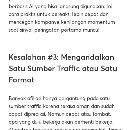
berbasis AI yang bisa langsung digunakan. Ini
cara praktis untuk bereaksi lebih cepat dan
mencegah kampanye kehilangan momentum
saat sinyal peringatan pertama muncul.
Kesalahan #3: Mengandalkan
Satu Sumber Traffic atau Satu
Format
Banyak afiliasi hanya bergantung pada satu
sumber traffic karena terasa aman dan sudah
dapat diprediksi. Namun cepat atau lambat,
apa yang dulu bekerja akan berhenti bekerja.
Algoritma berubah, persaingan meningkat, biaya