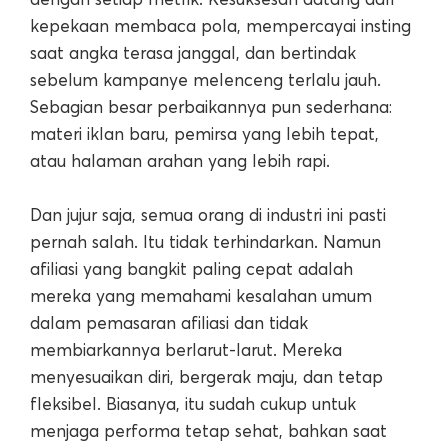
kepekaan membaca pola, mempercayai insting
saat angka terasa janggal, dan bertindak
sebelum kampanye melenceng terlalu jauh.
Sebagian besar perbaikannya pun sederhana:
materi iklan baru, pemirsa yang lebih tepat,
atau halaman arahan yang lebih rapi.
Dan jujur saja, semua orang di industri ini pasti
pernah salah. Itu tidak terhindarkan. Namun
afiliasi yang bangkit paling cepat adalah
mereka yang memahami kesalahan umum
dalam pemasaran afiliasi dan tidak
membiarkannya berlarut-larut. Mereka
menyesuaikan diri, bergerak maju, dan tetap
fleksibel. Biasanya, itu sudah cukup untuk
menjaga performa tetap sehat, bahkan saat