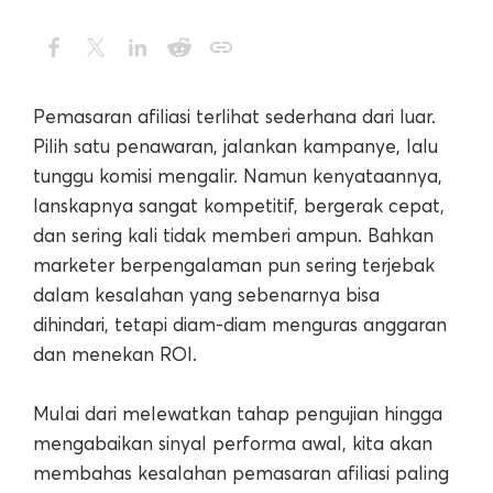
Pemasaran afiliasi terlihat sederhana dari luar.
Pilih satu penawaran, jalankan kampanye, lalu
tunggu komisi mengalir. Namun kenyataannya,
lanskapnya sangat kompetitif, bergerak cepat,
dan sering kali tidak memberi ampun. Bahkan
marketer berpengalaman pun sering terjebak
dalam kesalahan yang sebenarnya bisa
dihindari, tetapi diam-diam menguras anggaran
dan menekan ROI.
Mulai dari melewatkan tahap pengujian hingga
mengabaikan sinyal performa awal, kita akan
membahas kesalahan pemasaran afiliasi paling