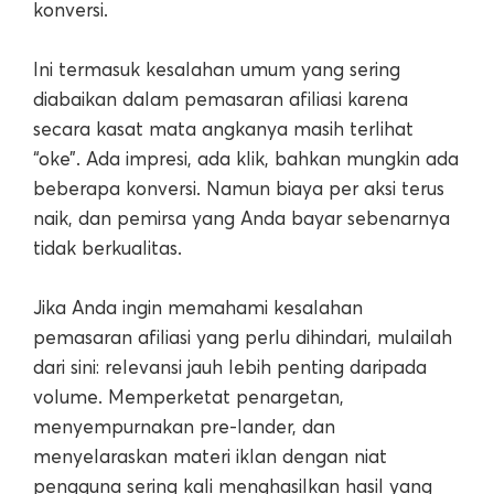
konversi.
Ini termasuk kesalahan umum yang sering
diabaikan dalam pemasaran afiliasi karena
secara kasat mata angkanya masih terlihat
“oke”. Ada impresi, ada klik, bahkan mungkin ada
beberapa konversi. Namun biaya per aksi terus
naik, dan pemirsa yang Anda bayar sebenarnya
tidak berkualitas.
Jika Anda ingin memahami kesalahan
pemasaran afiliasi yang perlu dihindari, mulailah
dari sini: relevansi jauh lebih penting daripada
volume. Memperketat penargetan,
menyempurnakan pre-lander, dan
menyelaraskan materi iklan dengan niat
pengguna sering kali menghasilkan hasil yang