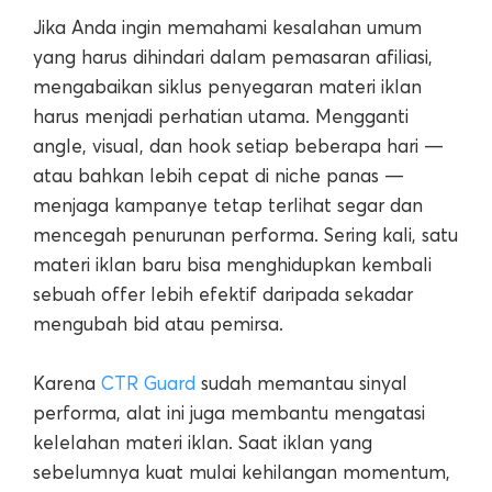
Jika Anda ingin memahami kesalahan umum
yang harus dihindari dalam pemasaran afiliasi,
mengabaikan siklus penyegaran materi iklan
harus menjadi perhatian utama. Mengganti
angle, visual, dan hook setiap beberapa hari —
atau bahkan lebih cepat di niche panas —
menjaga kampanye tetap terlihat segar dan
mencegah penurunan performa. Sering kali, satu
materi iklan baru bisa menghidupkan kembali
sebuah offer lebih efektif daripada sekadar
mengubah bid atau pemirsa.
Karena
CTR Guard
sudah memantau sinyal
performa, alat ini juga membantu mengatasi
kelelahan materi iklan. Saat iklan yang
sebelumnya kuat mulai kehilangan momentum,