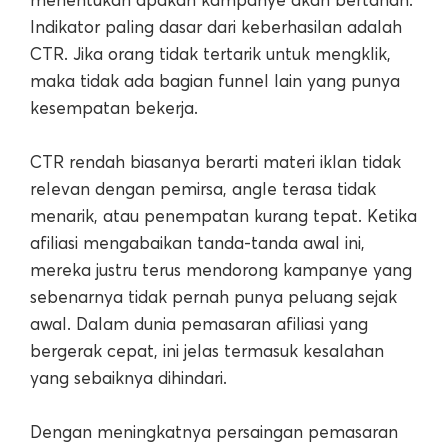
Indikator paling dasar dari keberhasilan adalah
CTR. Jika orang tidak tertarik untuk mengklik,
maka tidak ada bagian funnel lain yang punya
kesempatan bekerja.
CTR rendah biasanya berarti materi iklan tidak
relevan dengan pemirsa, angle terasa tidak
menarik, atau penempatan kurang tepat. Ketika
afiliasi mengabaikan tanda-tanda awal ini,
mereka justru terus mendorong kampanye yang
sebenarnya tidak pernah punya peluang sejak
awal. Dalam dunia pemasaran afiliasi yang
bergerak cepat, ini jelas termasuk kesalahan
yang sebaiknya dihindari.
Dengan meningkatnya persaingan pemasaran