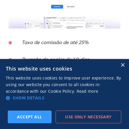
Taxa de comissão de até 25%
Duração do cookie de 60 dias
×
This website uses cookies
This website uses cookies to improve user experience. By
O Outranking.io é um dos principais programas
using our website you consent to all cookies in
de afiliados de IA a serem observados se o seu
accordance with our Cookie Policy.
Read more
público estiver interessado em SEO com IA. Esse
SHOW DETAILS
software é capaz de escrever conteúdo
factualmente preciso e otimizar o texto
ACCEPT ALL
USE ONLY NECESSARY
existente para os mecanismos de busca.
INSCREVA-SE
ANTERIOR
PRÓXIMO
Programas de afiliados de IA como esse são