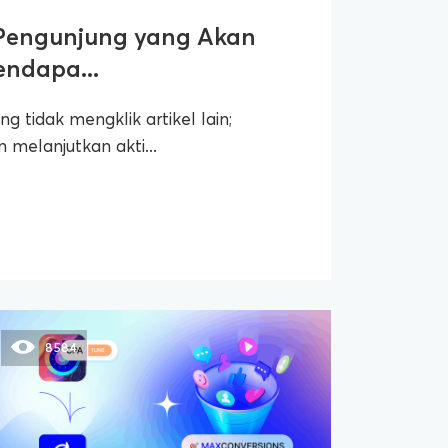
 Pengunjung yang Akan
endapa...
g tidak mengklik artikel lain;
melanjutkan akti...
8584