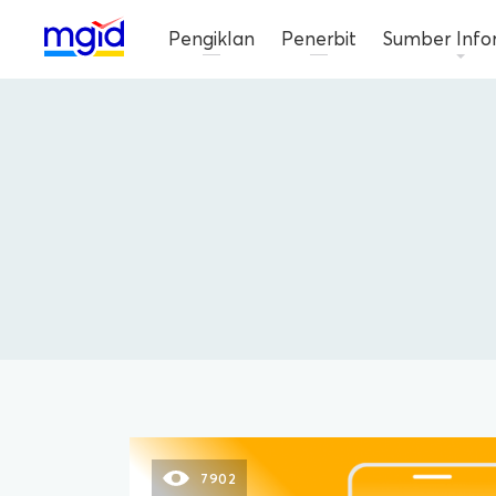
Pengiklan
Penerbit
Sumber Info
7902