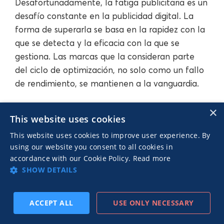
Desafortunadamente, la fatiga publicitaria es un
desafío constante en la publicidad digital. La
forma de superarla se basa en la rapidez con la
que se detecta y la eficacia con la que se
gestiona. Las marcas que la consideran parte
del ciclo de optimización, no solo como un fallo
de rendimiento, se mantienen a la vanguardia.
×
Comprender la fatiga publicitaria es solo el
This website uses cookies
punto de partida. El verdadero valor reside en
This website uses cookies to improve user experience. By
crear un sistema que monitoree las tendencias
using our website you consent to all cookies in
de rendimiento, actualice las creatividades a
accordance with our Cookie Policy.
Read more
tiempo y adapte la estrategia en todos los
SHOW DETAILS
canales. Con las herramientas adecuadas, como
modelos predictivos, rotación automatizada y
ACCEPT ALL
USE ONLY NECESSARY
asistentes con IA, combatir la fatiga publicitaria
SUSCRIBIRSE
PREVIO
SIGUIENTE
se trata menos de reaccionar y más de estar