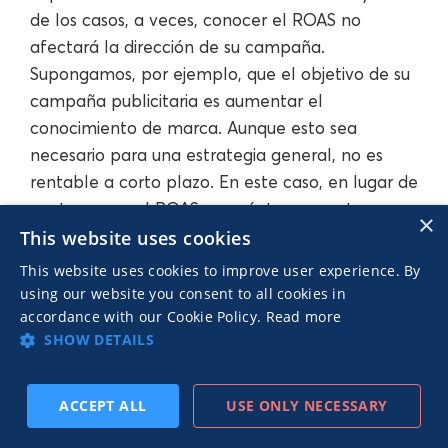
de los casos, a veces, conocer el ROAS no
afectará la dirección de su campaña.
Supongamos, por ejemplo, que el objetivo de su
campaña publicitaria es aumentar el
conocimiento de marca. Aunque esto sea
necesario para una estrategia general, no es
rentable a corto plazo. En este caso, en lugar de
centrarse en el ROAS, concéntrese en otros
×
aspectos más relevantes, como las tasas de
This website uses cookies
interacción. No será adecuado para todas las
This website uses cookies to improve user experience. By
situaciones, ¡y eso está bien!
using our website you consent to all cookies in
accordance with our Cookie Policy.
Read more
SHOW DETAILS
Usando el ROAS exclusivamente como
medida de éxito y base para la
ACCEPT ALL
USE ONLY NECESSARY
SUSCRIBIRSE
PREVIO
SIGUIENTE
elaboración de estrategias