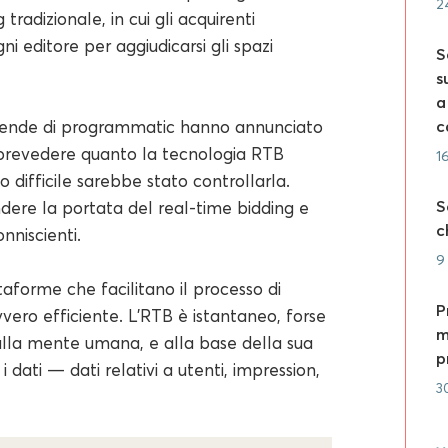
2
radizionale, in cui gli acquirenti
editore per aggiudicarsi gli spazi
S
s
a
iende di programmatic hanno annunciato
c
 prevedere quanto la tecnologia RTB
1
 difficile sarebbe stato controllarla.
S
dere la portata del real-time bidding e
c
nniscienti.
9
ttaforme che facilitano il processo di
P
ero efficiente. L'RTB è istantaneo, forse
m
lla mente umana, e alla base della sua
p
i dati — dati relativi a utenti, impression,
3