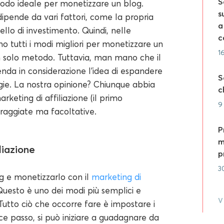
S
 modo ideale per monetizzare un blog.
s
dipende da vari fattori, come la propria
a
ello di investimento. Quindi, nelle
c
o tutti i modi migliori per monetizzare un
1
n solo metodo. Tuttavia, man mano che il
enda in considerazione l'idea di espandere
S
gie. La nostra opinione? Chiunque abbia
c
keting di affiliazione (il primo
9
coraggiate ma facoltative.
P
m
liazione
p
3
g e monetizzarlo con il
marketing di
! Questo è uno dei modi più semplici e
V
Tutto ciò che occorre fare è impostare i
ice passo, si può iniziare a guadagnare da