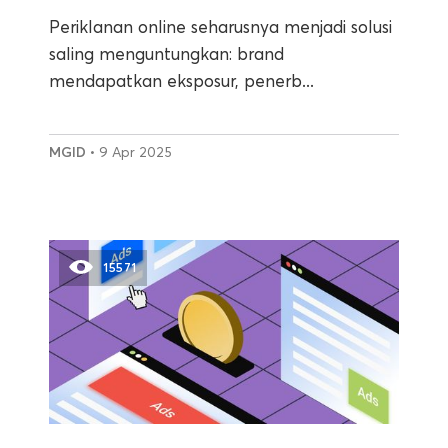
Periklanan online seharusnya menjadi solusi
saling menguntungkan: brand
mendapatkan eksposur, penerb...
MGID
• 9 Apr 2025
15571