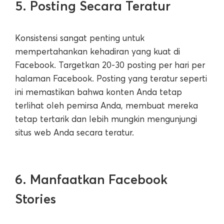
5. Posting Secara Teratur
Konsistensi sangat penting untuk
mempertahankan kehadiran yang kuat di
Facebook. Targetkan 20-30 posting per hari per
halaman Facebook. Posting yang teratur seperti
ini memastikan bahwa konten Anda tetap
terlihat oleh pemirsa Anda, membuat mereka
tetap tertarik dan lebih mungkin mengunjungi
situs web Anda secara teratur.
6. Manfaatkan Facebook
Stories