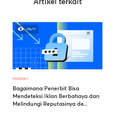
Artikel terkait
19677
PENERBIT
Bagaimana Penerbit Bisa
Mendeteksi Iklan Berbahaya dan
Melindungi Reputasinya de...