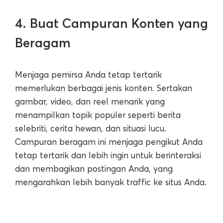
4. Buat Campuran Konten yang
Beragam
Menjaga pemirsa Anda tetap tertarik
memerlukan berbagai jenis konten. Sertakan
gambar, video, dan reel menarik yang
menampilkan topik populer seperti berita
selebriti, cerita hewan, dan situasi lucu.
Campuran beragam ini menjaga pengikut Anda
tetap tertarik dan lebih ingin untuk berinteraksi
dan membagikan postingan Anda, yang
mengarahkan lebih banyak traffic ke situs Anda.