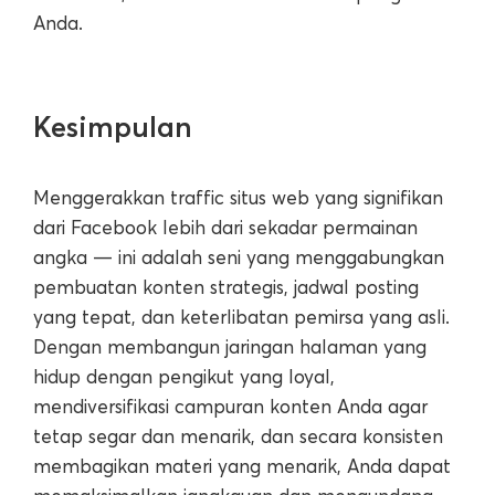
Anda.
Kesimpulan
Menggerakkan traffic situs web yang signifikan
dari Facebook lebih dari sekadar permainan
angka — ini adalah seni yang menggabungkan
pembuatan konten strategis, jadwal posting
yang tepat, dan keterlibatan pemirsa yang asli.
Dengan membangun jaringan halaman yang
hidup dengan pengikut yang loyal,
mendiversifikasi campuran konten Anda agar
tetap segar dan menarik, dan secara konsisten
membagikan materi yang menarik, Anda dapat