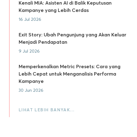
Kenali MIA: Asisten AI di Balik Keputusan
Kampanye yang Lebih Cerdas
16 Jul 2026
Exit Story: Ubah Pengunjung yang Akan Keluar
Menjadi Pendapatan
9 Jul 2026
Memperkenalkan Metric Presets: Cara yang
Lebih Cepat untuk Menganalisis Performa
Kampanye
30 Jun 2026
LIHAT LEBIH BANYAK…