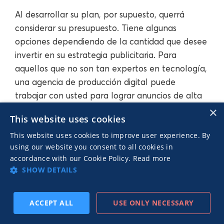
Al desarrollar su plan, por supuesto, querrá
considerar su presupuesto. Tiene algunas
opciones dependiendo de la cantidad que desee
invertir en su estrategia publicitaria. Para
aquellos que no son tan expertos en tecnología,
una agencia de producción digital puede
trabajar con usted para lograr anuncios de alta
calidad y que conviertan. Utilice una agencia en
×
This website uses cookies
la que usted confíe y que entienda la voz y los
This website uses cookies to improve user experience. By
objetivos de su marca; Sin embargo, esta será la
using our website you consent to all cookies in
ruta más cara en comparación con otras
accordance with our Cookie Policy.
Read more
opciones.
SHOW DETAILS
Si está buscando algo más asequible y no le
ACCEPT ALL
USE ONLY NECESSARY
importa trabajar con la tecnología, entonces las
SUSCRIBIRSE
PREVIO
SIGUIENTE
herramientas de autoservicio son buenas