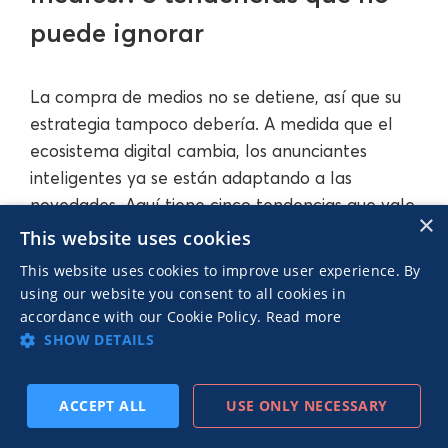
puede ignorar
La compra de medios no se detiene, así que su
estrategia tampoco debería. A medida que el
ecosistema digital cambia, los anunciantes
inteligentes ya se están adaptando a las
novedades. Aquí tiene cinco tendencias que vale
×
la pena observar (y para las que debe
This website uses cookies
prepararse), especialmente si quiere que su
This website uses cookies to improve user experience. By
estrategia de compra de medios siga siendo
using our website you consent to all cookies in
relevante más allá del próximo trimestre.
accordance with our Cookie Policy.
Read more
SHOW DETAILS
La planificación impulsada por IA se
ACCEPT ALL
USE ONLY NECESSARY
agudiza
SUSCRIBIRSE
PREVIO
SIGUIENTE