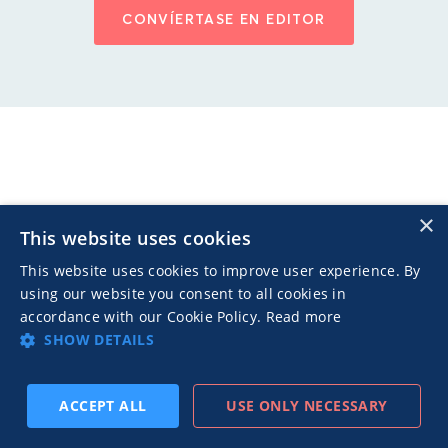
CONVÍERTASE EN EDITOR
×
ACERCA DE
This website uses cookies
Nuestra Compañía
This website uses cookies to improve user experience. By
using our website you consent to all cookies in
Nuestro Equipo
accordance with our Cookie Policy.
Read more
Locaciones
SHOW DETAILS
Carreras
ACCEPT ALL
USE ONLY NECESSARY
Recursos de Prensa
SUSCRIBIRSE
PREVIO
SIGUIENTE
Eventos