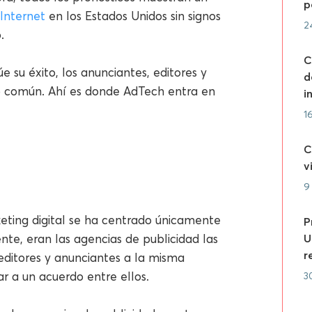
p
Internet
en los Estados Unidos sin signos
2
.
C
e su éxito, los anunciantes, editores y
d
o común. Ahí es donde AdTech entra en
i
1
C
v
9
ting digital se ha centrado únicamente
P
ente, eran las agencias de publicidad las
U
r
editores y anunciantes a la misma
gar a un acuerdo entre ellos.
3