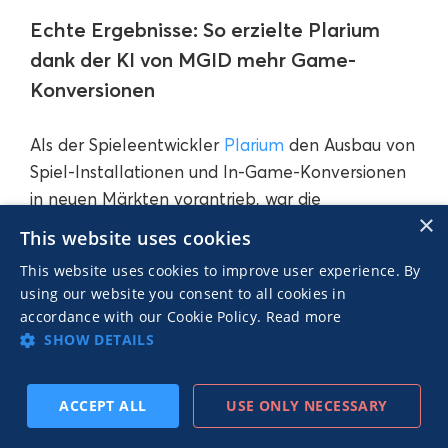
Echte Ergebnisse: So erzielte Plarium
dank der KI von MGID mehr Game-
Konversionen
Als der Spieleentwickler
Plarium
den Ausbau von
Spiel-Installationen und In-Game-Konversionen
in neuen Märkten vorantrieb, war die
×
Herausforderung klar: schnell skalieren,
This website uses cookies
innerhalb des Cost-per-Registration-Benchmarks
This website uses cookies to improve user experience. By
bleiben und bis zum siebten Tag einen starken
using our website you consent to all cookies in
ROAS liefern – und das in einigen der
accordance with our Cookie Policy.
Read more
wettbewerbsintensivsten Gaming-Märkte.
SHOW DETAILS
MGID reagierte mit einer Strategie, die auf
ACCEPT ALL
USE ONLY NECESSARY
kreativer Automatisierung und KI-gesteuerter
ABONNIEREN
VORHERIGER
NÄCHSTER
Optimierung basierte. CTR Guard, unser