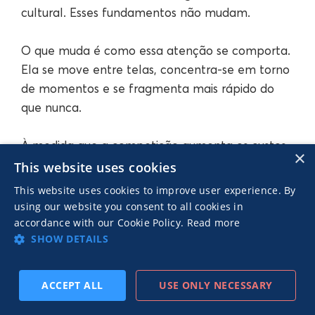
cultural. Esses fundamentos não mudam.
O que muda é como essa atenção se comporta.
Ela se move entre telas, concentra-se em torno
de momentos e se fragmenta mais rápido do
que nunca.
À medida que a competição aumenta os custos
×
nos canais tradicionais, a diversificação torna-se
This website uses cookies
essencial. Expandir para ambientes móveis e de
This website uses cookies to improve user experience. By
web aberta permite que as marcas mantenham
using our website you consent to all cookies in
o alcance enquanto melhoram a eficiência e o
accordance with our Cookie Policy.
Read more
SHOW DETAILS
controle sobre o desempenho.
Neste ambiente, o sucesso vem de estar
ACCEPT ALL
USE ONLY NECESSARY
presente onde a atenção vive, quando ela mais
INSCREVA-SE
ANTERIOR
PRÓXIMO