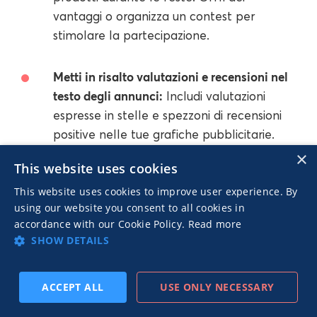
vantaggi o organizza un contest per
stimolare la partecipazione.
Metti in risalto valutazioni e recensioni nel
testo degli annunci:
Includi valutazioni
espresse in stelle e spezzoni di recensioni
positive nelle tue grafiche pubblicitarie.
Questo offre una prova social immediata
×
This website uses cookies
ai potenziali clienti.
This website uses cookies to improve user experience. By
using our website you consent to all cookies in
Lavora con gli influencer per gli UGC:
accordance with our Cookie Policy.
Read more
Collabora con gli influencer del tuo settore
SHOW DETAILS
per creare e condividere contenuti
generati dagli utenti con i tuoi prodotti o
ACCEPT ALL
USE ONLY NECESSARY
servizi in un ambiente natalizio.
ISCRIVITI
PRECEDENTE
SUCCESSIVO