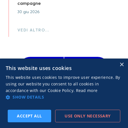
campagne
30 giu 2026
VEDI ALTRO…
×
This website uses cookies
This website uses cookies to improve user experience. By
Inizia oggi a
using our website you consent to all cookies in
fare pubblicità
accordance with our Cookie Policy.
Read more
SHOW DETAILS
con noi
Lancia la tua prima campagna
ACCEPT ALL
USE ONLY NECESSARY
con ROI positivo e ottieni
ISCRIVITI
PRECEDENTE
SUCCESSIVO
risultati reali.