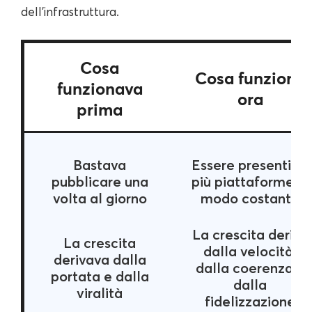
dell’infrastruttura.
Cosa
Cosa funziona
funzionava
ora
prima
Bastava
Essere presenti su
pubblicare una
più piattaforme in
volta al giorno
modo costante
La crescita deriva
La crescita
dalla velocità,
derivava dalla
dalla coerenza e
portata e dalla
dalla
viralità
fidelizzazione